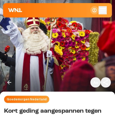
Klein
Standaard
Groot
Goedemorgen Nederland
Kopieer link
Kort geding aangespannen tegen