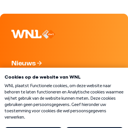
Nieuws
Programma's
Over WNL
Nieuwsbrief
Word Lid