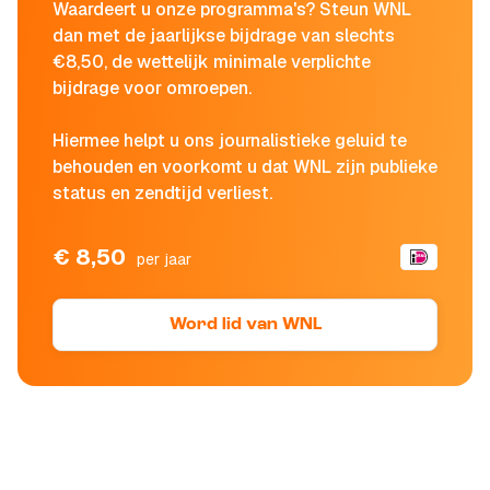
Waardeert u onze programma's? Steun WNL
dan met de jaarlijkse bijdrage van slechts
€8,50, de wettelijk minimale verplichte
bijdrage voor omroepen.
Hiermee helpt u ons journalistieke geluid te
behouden en voorkomt u dat WNL zijn publieke
status en zendtijd verliest.
€ 8,50
per jaar
Word lid van WNL