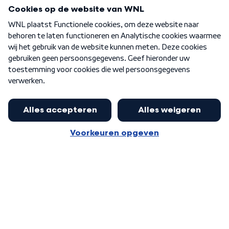
Programma's
Over WNL
Nieuwsbrief
Word Lid
Meer WNL voor jou
Burgemeester Halsema kritisch:
kabinet deinsde in coronaperiode
Algemene voorwaarden
Cookie-instellingen
terug voor landelijke regie bij
Privacy statement
demonstraties