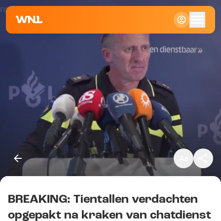
Klein
Standaard
Groot
BREAKING: Tientallen verdachten
Kopieer link
opgepakt na kraken van chatdienst