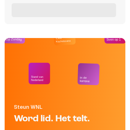
Café
Op Zondag
Sven op 1
Kockelmann
Stand van
In de
Nederland
kantine
Steun WNL
Word lid. Het telt.