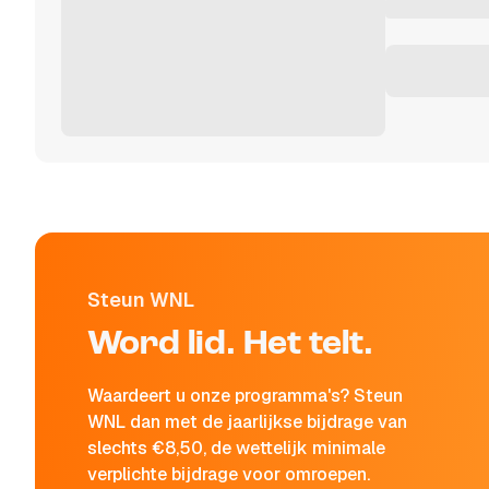
Steun WNL
Word lid. Het telt.
Waardeert u onze programma's? Steun
WNL dan met de jaarlijkse bijdrage van
slechts €8,50, de wettelijk minimale
verplichte bijdrage voor omroepen.