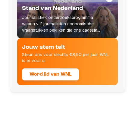
Stand van Nederland
Journalistiek onderzoeksprogramma
waarin vijf journalisten economische
vraagstukken bekijken die ons dagelijks
leven raken.
Jouw stem telt
Steun ons voor slechts €8,50 per jaar. WNL
is er voor u.
Word lid van WNL