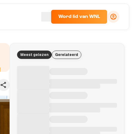
Word lid van WNL
Meest gelezen
Gerelateerd