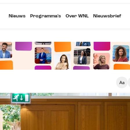
Nieuws
Programma's
Over WNL
Nieuwsbrief
Klein
Kopieer link
Standaard
Groot