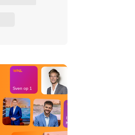
het Misdaad-
bureau
Sven op 1
In de
Kantine