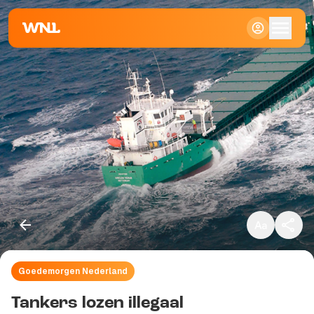
Klein
Standaard
Groot
Goedemorgen Nederland
Kopieer link
Tankers lozen illegaal