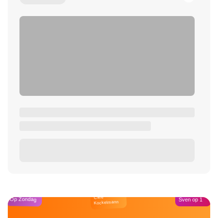
Café
Op Zondag
Sven op 1
Kockelmann