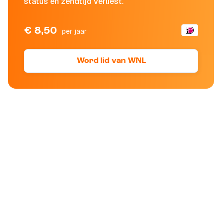
status en zendtijd verliest.
€ 8,50
per jaar
Word lid van WNL