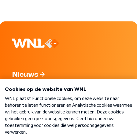
Nieuws
Programma's
Over WNL
Nieuwsbrief
Word Lid