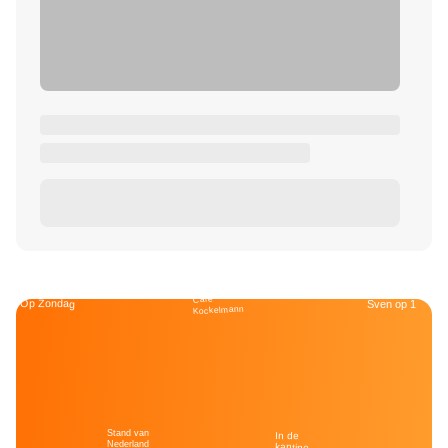
Café
Op Zondag
Sven op 1
Kockelmann
Stand van
In de
Nederland
kantine