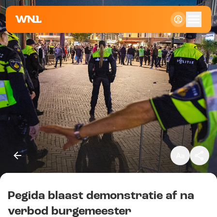
Klein
Standaard
Groot
Pegida blaast demonstratie af na
Kopieer link
verbod burgemeester