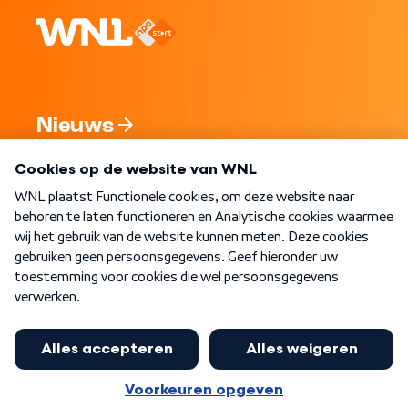
Nieuws
Programma's
Over WNL
Nieuwsbrief
Word Lid