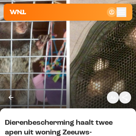
Klein
Standaard
Groot
Dierenbescherming haalt twee
Kopieer link
apen uit woning Zeeuws-