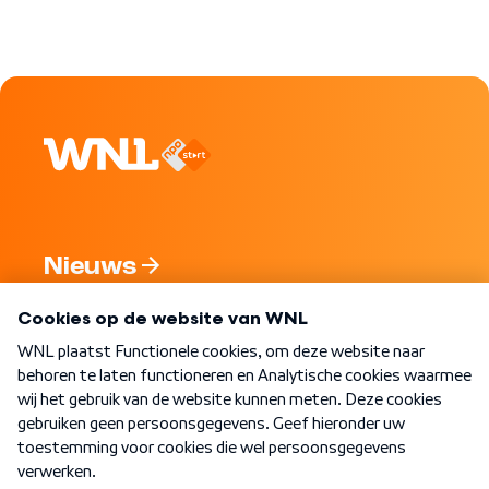
Nieuws
Programma's
Over WNL
Nieuwsbrief
Word Lid