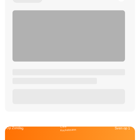
Café
Op Zondag
Sven op 1
Kockelmann