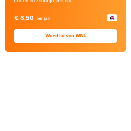
status en zendtijd verliest.
€ 8,50
per jaar
Word lid van WNL