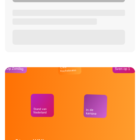
Café
Op Zondag
Sven op 1
Kockelmann
Stand van
In de
Nederland
kantine