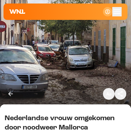
Klein
Standaard
Groot
Nederlandse vrouw omgekomen
Kopieer link
door noodweer Mallorca