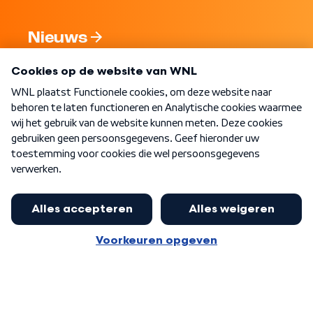
Nieuws
Programma's
Over WNL
Nieuwsbrief
Word Lid
Meer WNL voor jou
Burgemeester Halsema kritisch:
kabinet deinsde in coronaperiode