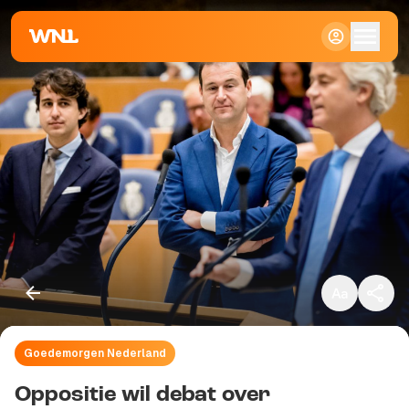
Klein
Standaard
Groot
Goedemorgen Nederland
Kopieer link
Oppositie wil debat over