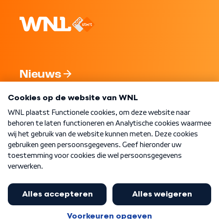
Nieuws
Programma's
Over WNL
Nieuwsbrief
Word Lid