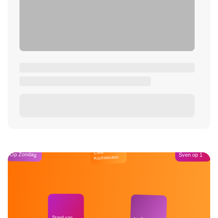
Café
Op Zondag
Sven op 1
Kockelmann
Stand van