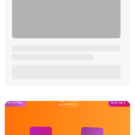
Café
Op Zondag
Sven op 1
Kockelmann