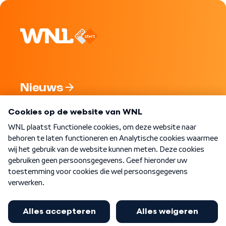
Nieuws
Programma's
Over WNL
Nieuwsbrief
Word Lid