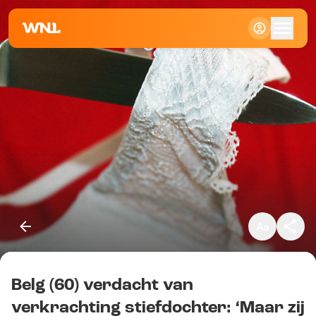
Klein
Standaard
Groot
Belg (60) verdacht van
Kopieer link
verkrachting stiefdochter: ‘Maar zij