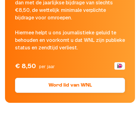
dan met de jaarlijkse bijdrage van slechts
€8,50, de wettelijk minimale verplichte
bijdrage voor omroepen.
Hiermee helpt u ons journalistieke geluid te
behouden en voorkomt u dat WNL zijn publieke
status en zendtijd verliest.
€ 8,50
per jaar
Word lid van WNL