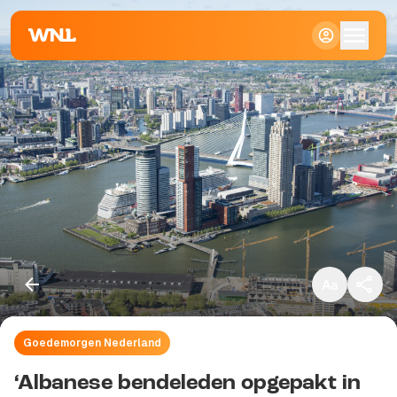
Klein
Standaard
Groot
Goedemorgen Nederland
Kopieer link
‘Albanese bendeleden opgepakt in