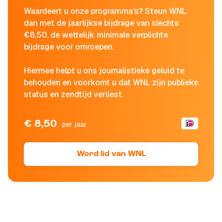
Waardeert u onze programma's? Steun WNL
dan met de jaarlijkse bijdrage van slechts
€8,50, de wettelijk minimale verplichte
bijdrage voor omroepen.
Hiermee helpt u ons journalistieke geluid te
behouden en voorkomt u dat WNL zijn publieke
status en zendtijd verliest.
€ 8,50
per jaar
Word lid van WNL