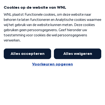
Programma's
Over WNL
Nieuwsbrief
Word Lid
Meer WNL voor jou
Burgemeester Halsema kritisch:
kabinet deinsde in coronaperiode
Algemene voorwaarden
Cookie-instellingen
terug voor landelijke regie bij
Privacy statement
demonstraties