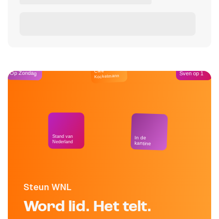
Café
Op Zondag
Sven op 1
Kockelmann
Stand van
In de
Nederland
kantine
Steun WNL
Word lid. Het telt.