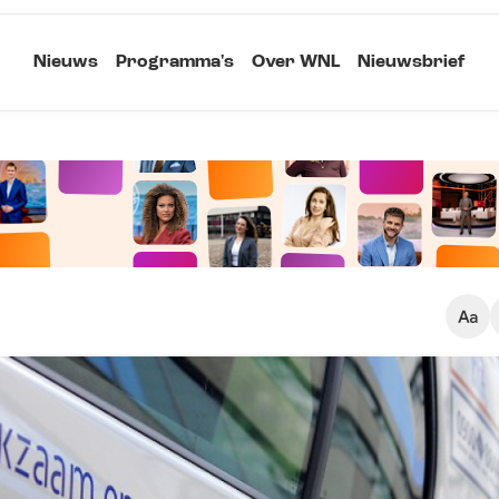
Nieuws
Programma's
Over WNL
Nieuwsbrief
Klein
Kopieer link
Standaard
Groot