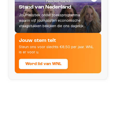
Stand van Nederland
Journalistiek onderzoeksprogramma
waarin vijf journalisten economische
vraagstukken bekijken die ons dagelijks
leven raken.
Jouw stem telt
Steun ons voor slechts €8,50 per jaar. WNL
is er voor u.
Word lid van WNL