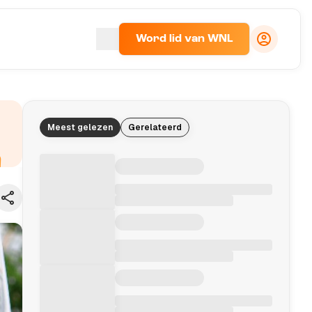
Word lid van WNL
Meest gelezen
Gerelateerd