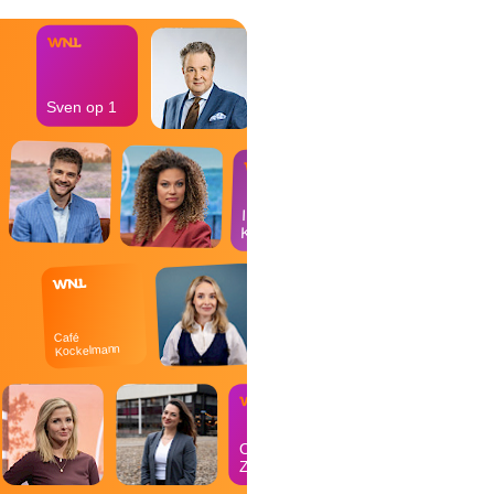
Sven op 1
In de
Kantine
Café
Kockelmann
Op
Zondag