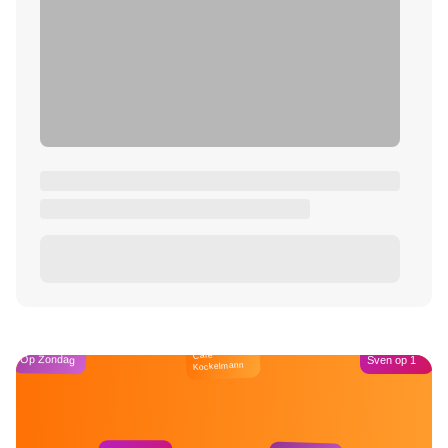
Café
Op Zondag
Sven op 1
Kockelmann