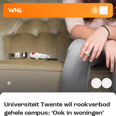
Klein
Standaard
Groot
Universiteit Twente wil rookverbod
Kopieer link
gehele campus: ‘Ook in woningen’