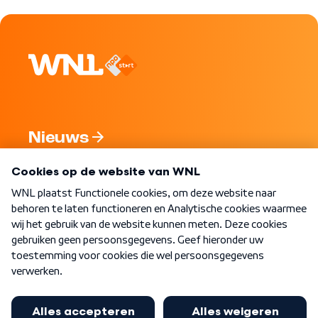
Nieuws
Programma's
Over WNL
Nieuwsbrief
Word Lid