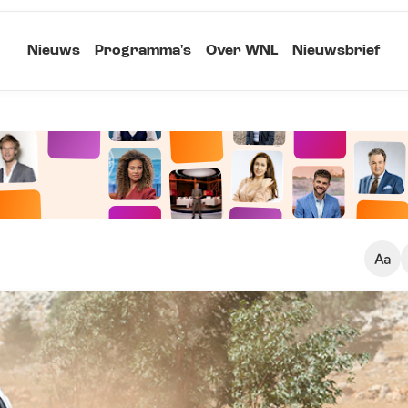
Nieuws
Programma's
Over WNL
Nieuwsbrief
Klein
Kopieer link
Standaard
Groot