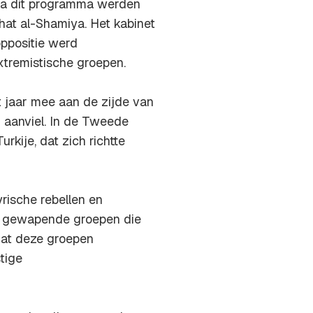
Via dit programma werden
hat al-Shamiya. Het kabinet
ppositie werd
extremistische groepen.
t jaar mee aan de zijde van
n aanviel. In de Tweede
rkije, dat zich richtte
ische rebellen en
jf gewapende groepen die
 dat deze groepen
tige