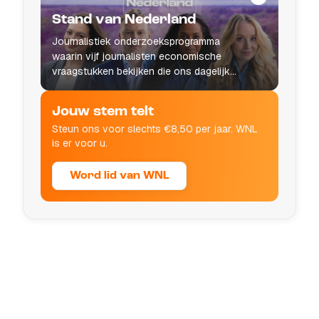
Stand van Nederland
Journalistiek onderzoeksprogramma
waarin vijf journalisten economische
vraagstukken bekijken die ons dagelijks
leven raken.
Jouw stem telt
Steun ons voor slechts €8,50 per jaar. WNL
is er voor u.
Word lid van WNL