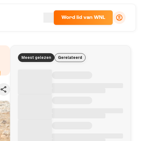
Word lid van WNL
Meest gelezen
Gerelateerd