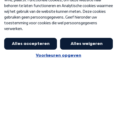
Nieuwsbrief
Word Lid
Meer WNL voor jou
Jan Paternotte optimistisch over
stikstofdebat: 'Geen zwakker
Algemene voorwaarden
Cookie-instellingen
pakket, maar ideeën om het te
Privacy statement
versterken zijn welkom'