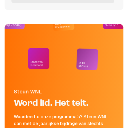
Café
Op Zondag
Sven op 1
Kockelmann
Stand van
In de
Nederland
kantine
Steun WNL
Word lid. Het telt.
Waardeert u onze programma's? Steun WNL
dan met de jaarlijkse bijdrage van slechts