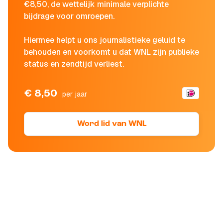
€8,50, de wettelijk minimale verplichte
bijdrage voor omroepen.
Hiermee helpt u ons journalistieke geluid te
behouden en voorkomt u dat WNL zijn publieke
status en zendtijd verliest.
€ 8,50
per jaar
Word lid van WNL