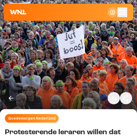
Klein
Standaard
Groot
Goedemorgen Nederland
Kopieer link
Protesterende leraren willen dat