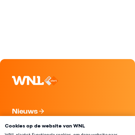
Nieuws
Programma's
Over WNL