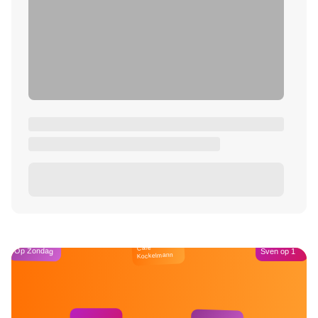
Café
Op Zondag
Sven op 1
Kockelmann