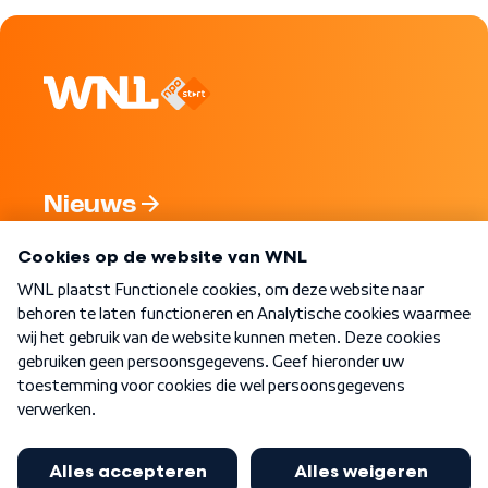
Nieuws
Programma's
Over WNL
Nieuwsbrief
Word Lid