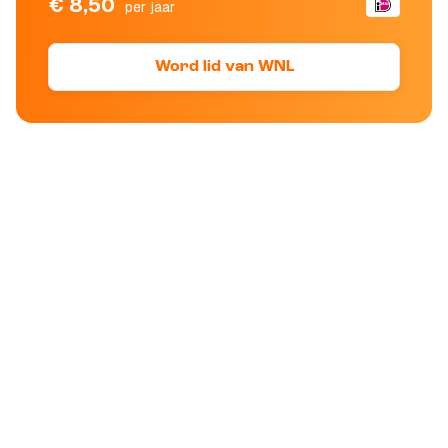
€ 8,50
per jaar
Word lid van WNL