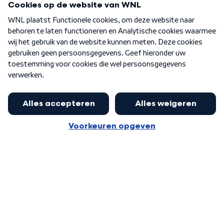
Over WNL
Nieuwsbrief
Word Lid
Meer WNL voor jou
Burgemeester Halsema kritisch:
kabinet deinsde in coronaperiode
Algemene voorwaarden
Cookie-instellingen
terug voor landelijke regie bij
Privacy statement
demonstraties