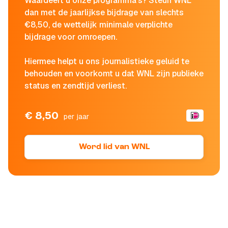
Waardeert u onze programma's? Steun WNL
dan met de jaarlijkse bijdrage van slechts
€8,50, de wettelijk minimale verplichte
bijdrage voor omroepen.
Hiermee helpt u ons journalistieke geluid te
behouden en voorkomt u dat WNL zijn publieke
status en zendtijd verliest.
€ 8,50
per jaar
Word lid van WNL