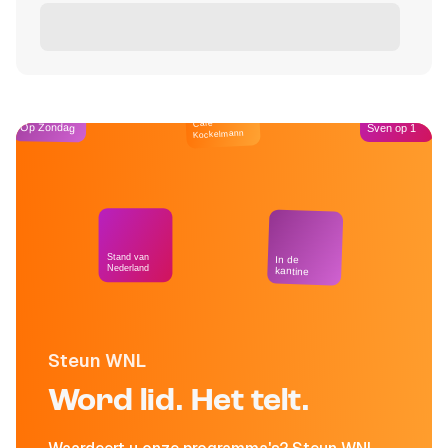
Café
Op Zondag
Sven op 1
Kockelmann
Stand van
In de
Nederland
kantine
Steun WNL
Word lid. Het telt.