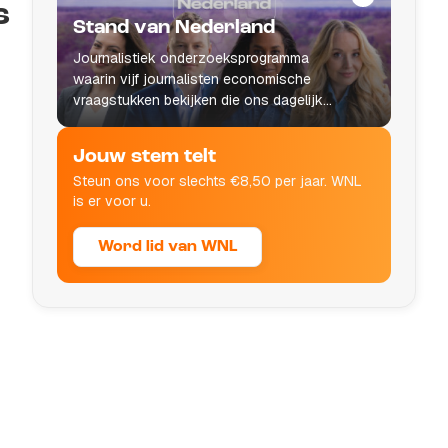
s
Stand van Nederland
Journalistiek onderzoeksprogramma
waarin vijf journalisten economische
vraagstukken bekijken die ons dagelijks
leven raken.
Jouw stem telt
Steun ons voor slechts €8,50 per jaar. WNL
is er voor u.
Word lid van WNL