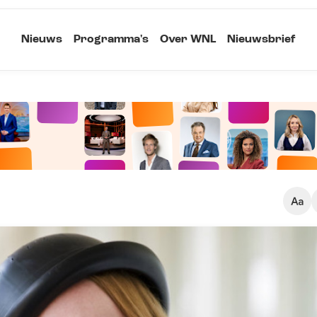
Nieuws
Programma's
Over WNL
Nieuwsbrief
Klein
Kopieer link
Standaard
Groot