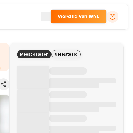
Word lid van WNL
Meest gelezen
Gerelateerd