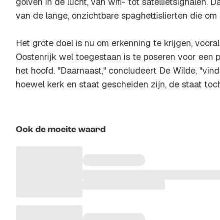
golven in de lucht, van wifi- tot satellietsignalen. 
van de lange, onzichtbare spaghettislierten die om 
Het grote doel is nu om erkenning te krijgen, voora
Oostenrijk wel toegestaan is te poseren voor een 
het hoofd. "Daarnaast," concludeert De Wilde, "vind 
hoewel kerk en staat gescheiden zijn, de staat toch 
Ook de moeite waard