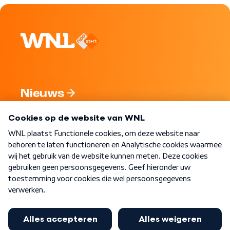
Nieuws
Programma's
Over WNL
Nieuwsbrief
Word Lid