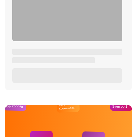
Café
Op Zondag
Sven op 1
Kockelmann