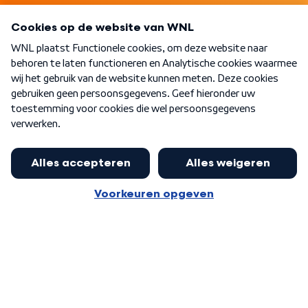
Programma's
Over WNL
Nieuwsbrief
Word Lid
Meer WNL voor jou
Eerste Kamer akkoord met begroting
van minister Sjoerdsma
Algemene voorwaarden
Cookie-instellingen
Privacy statement