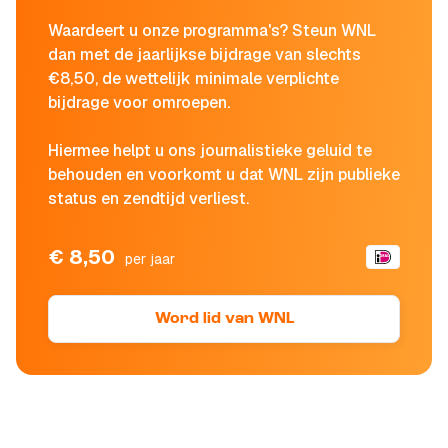
Waardeert u onze programma's? Steun WNL
dan met de jaarlijkse bijdrage van slechts
€8,50, de wettelijk minimale verplichte
bijdrage voor omroepen.
Hiermee helpt u ons journalistieke geluid te
behouden en voorkomt u dat WNL zijn publieke
status en zendtijd verliest.
€ 8,50
per jaar
Word lid van WNL