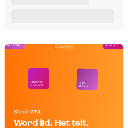
Café
Op Zondag
Sven op 1
Kockelmann
Stand van
In de
Nederland
kantine
Steun WNL
Word lid. Het telt.