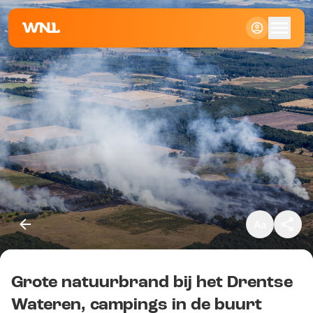
Klein
Standaard
Groot
Grote natuurbrand bij het Drentse
Kopieer link
Wateren, campings in de buurt