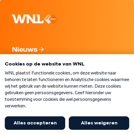
Nieuws
Programma's
Over WNL
Nieuwsbrief
Word Lid