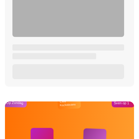
Café
Op Zondag
Sven op 1
Kockelmann