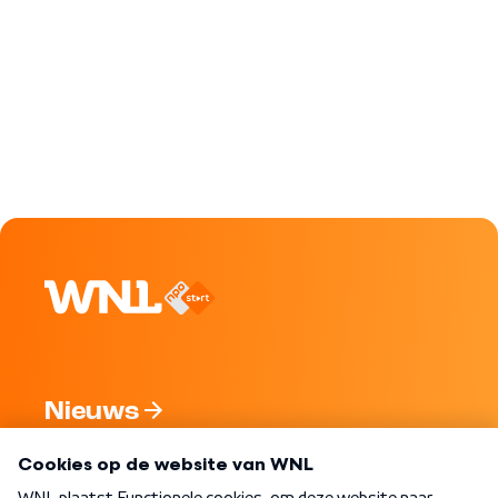
Nieuws
Programma's
Over WNL