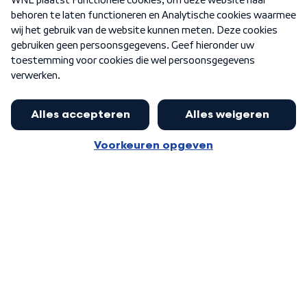
Nieuwsbrief
Word Lid
Meer WNL voor jou
Nieuwe ‘onderkoning’ Buma wil tot
zijn 70ste aanblijven
Algemene voorwaarden
Cookie-instellingen
Privacy statement