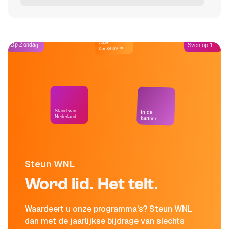
Café
Op Zondag
Sven op 1
Kockelmann
Stand van
In de
Nederland
kantine
Steun WNL
Word lid. Het telt.
Waardeert u onze programma's? Steun WNL
dan met de jaarlijkse bijdrage van slechts