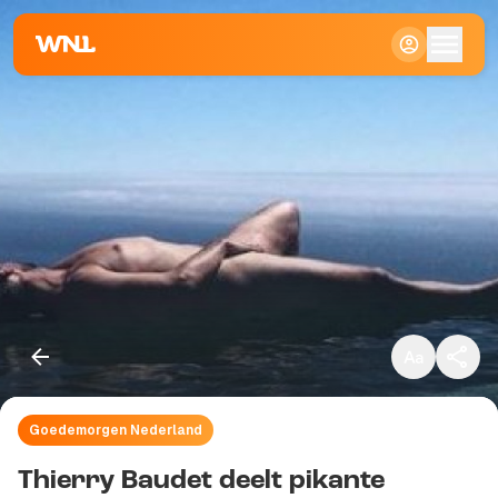
Klein
Standaard
Groot
Goedemorgen Nederland
Kopieer link
Thierry Baudet deelt pikante