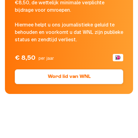
€8,50, de wettelijk minimale verplichte
bijdrage voor omroepen.
Hiermee helpt u ons journalistieke geluid te
behouden en voorkomt u dat WNL zijn publieke
status en zendtijd verliest.
€ 8,50
per jaar
Word lid van WNL