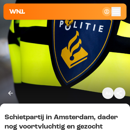
Klein
Standaard
Groot
Schietpartij in Amsterdam, dader
Kopieer link
nog voortvluchtig en gezocht