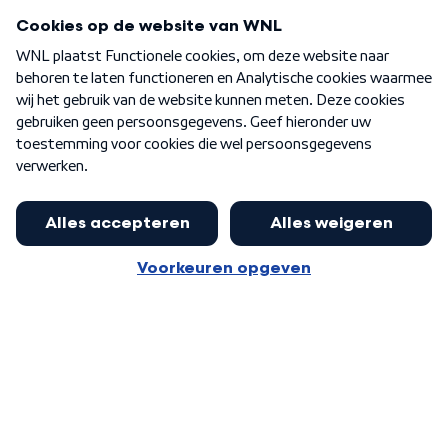
Programma's
Over WNL
Nieuwsbrief
Word Lid
Meer WNL voor jou
Nieuwe ‘onderkoning’ Buma wil tot
zijn 70ste aanblijven
Algemene voorwaarden
Cookie-instellingen
Privacy statement