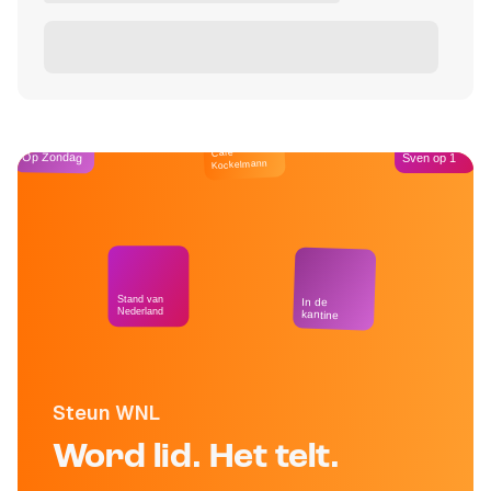
Café
Op Zondag
Sven op 1
Kockelmann
Stand van
In de
Nederland
kantine
Steun WNL
Word lid. Het telt.