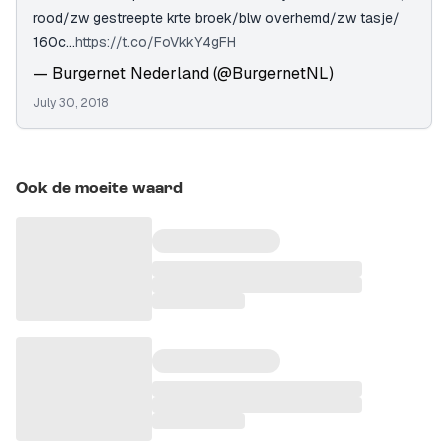
rood/zw gestreepte krte broek/blw overhemd/zw tasje/
160c...
https://t.co/FoVkkY4gFH
— Burgernet Nederland (@BurgernetNL)
July 30, 2018
Ook de moeite waard