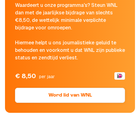
Waardeert u onze programma's? Steun WNL
dan met de jaarlijkse bijdrage van slechts
€8,50, de wettelijk minimale verplichte
bijdrage voor omroepen.
Hiermee helpt u ons journalistieke geluid te
behouden en voorkomt u dat WNL zijn publieke
status en zendtijd verliest.
€ 8,50
per jaar
Word lid van WNL