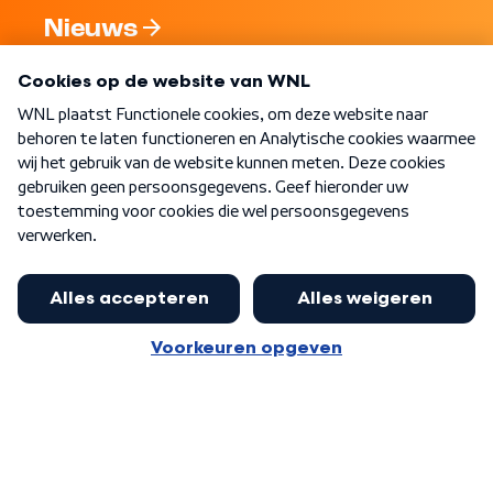
Nieuws
Programma's
Over WNL
Nieuwsbrief
Word Lid
Meer WNL voor jou
Burgemeester Halsema kritisch:
kabinet deinsde in coronaperiode
Algemene voorwaarden
Cookie-instellingen
terug voor landelijke regie bij
Privacy statement