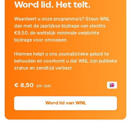
Word lid. Het telt.
Waardeert u onze programma's? Steun WNL
dan met de jaarlijkse bijdrage van slechts
€8,50, de wettelijk minimale verplichte
bijdrage voor omroepen.
Hiermee helpt u ons journalistieke geluid te
behouden en voorkomt u dat WNL zijn publieke
status en zendtijd verliest.
€ 8,50
per jaar
Word lid van WNL