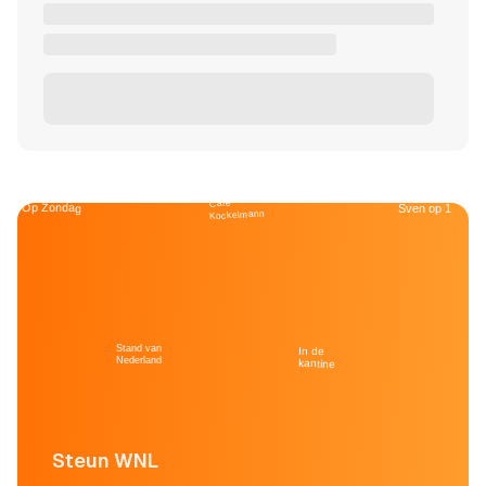
Café
Op Zondag
Sven op 1
Kockelmann
Stand van
In de
Nederland
kantine
Steun WNL