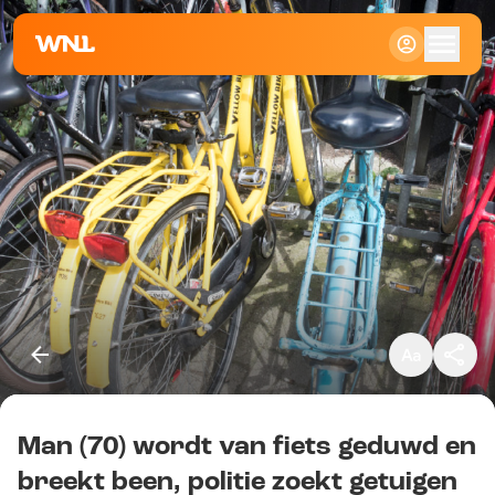
Klein
Standaard
Groot
Man (70) wordt van fiets geduwd en
Kopieer link
breekt been, politie zoekt getuigen