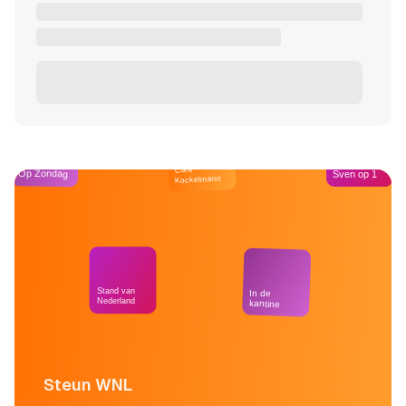
Café
Op Zondag
Sven op 1
Kockelmann
Stand van
In de
Nederland
kantine
Steun WNL