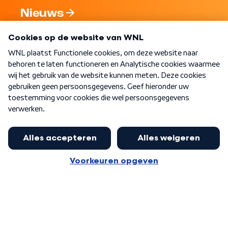
Nieuws
Programma's
Over WNL
Nieuwsbrief
Word Lid
Meer WNL voor jou
Eerste Kamer akkoord met begroting
van minister Sjoerdsma
Algemene voorwaarden
Cookie-instellingen
Privacy statement