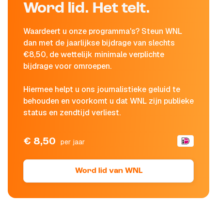
Word lid. Het telt.
Waardeert u onze programma's? Steun WNL
dan met de jaarlijkse bijdrage van slechts
€8,50, de wettelijk minimale verplichte
bijdrage voor omroepen.
Hiermee helpt u ons journalistieke geluid te
behouden en voorkomt u dat WNL zijn publieke
status en zendtijd verliest.
€ 8,50
per jaar
Word lid van WNL