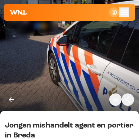
Klein
Standaard
Groot
Jongen mishandelt agent en portier
Kopieer link
in Breda