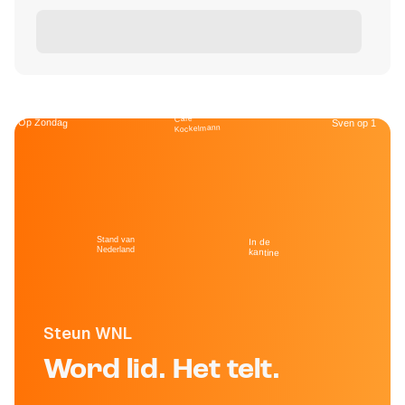
Café
Op Zondag
Sven op 1
Kockelmann
Stand van
In de
Nederland
kantine
Steun WNL
Word lid. Het telt.