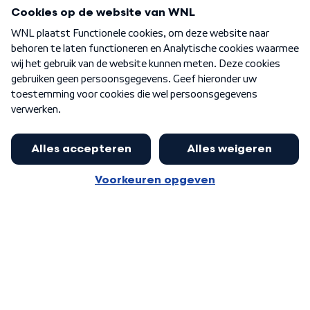
Programma's
Over WNL
Nieuwsbrief
Word Lid
Meer WNL voor jou
Burgemeester Halsema kritisch:
kabinet deinsde in coronaperiode
Algemene voorwaarden
Cookie-instellingen
terug voor landelijke regie bij
Privacy statement
demonstraties