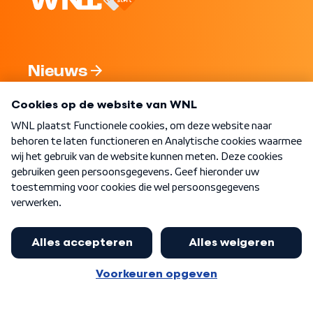
Nieuws
Programma's
Over WNL
Nieuwsbrief
Word Lid