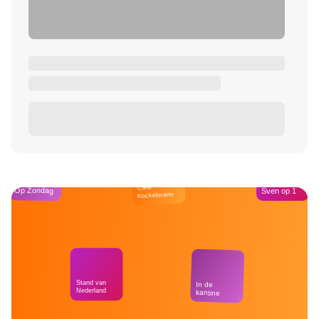
Café
Op Zondag
Sven op 1
Kockelmann
Stand van
In de
Nederland
kantine