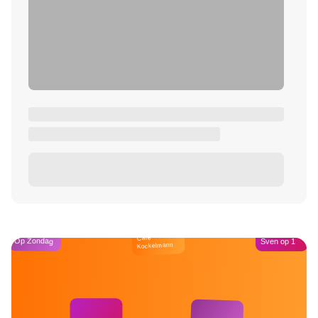
Café
Op Zondag
Sven op 1
Kockelmann