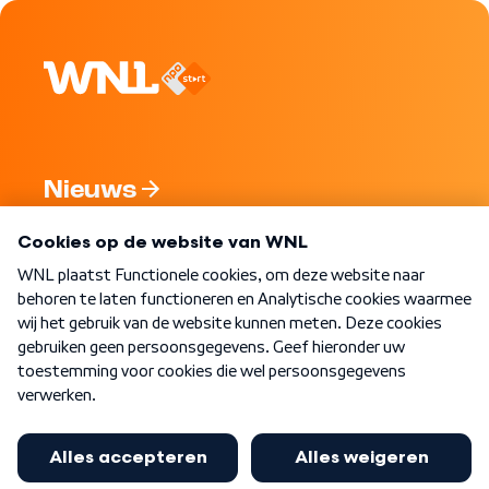
Nieuws
Programma's
Over WNL
Nieuwsbrief
Word Lid