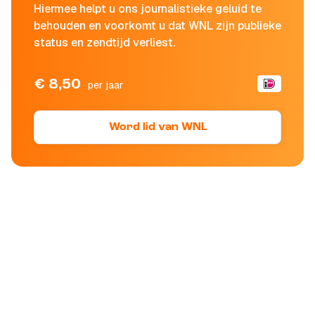
Hiermee helpt u ons journalistieke geluid te
behouden en voorkomt u dat WNL zijn publieke
status en zendtijd verliest.
€ 8,50
per jaar
Word lid van WNL