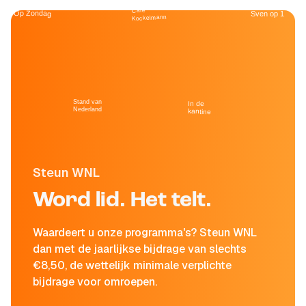
Café
Op Zondag
Sven op 1
Kockelmann
Stand van
In de
Nederland
kantine
Steun WNL
Word lid. Het telt.
Waardeert u onze programma's? Steun WNL
dan met de jaarlijkse bijdrage van slechts
€8,50, de wettelijk minimale verplichte
bijdrage voor omroepen.