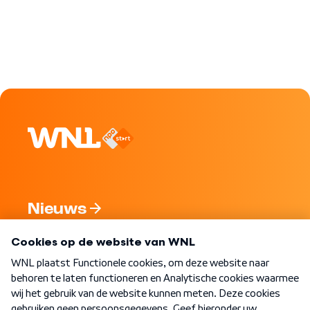
Nieuws
Programma's
Over WNL
Nieuwsbrief
Word Lid