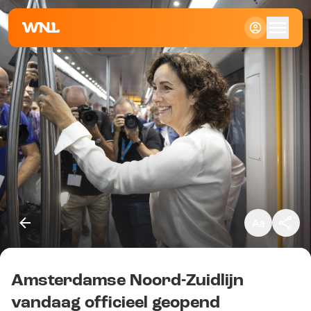
Klein
Standaard
Groot
Amsterdamse Noord-Zuidlijn
Kopieer link
vandaag officieel geopend