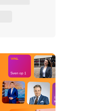
het Misdaad-
bureau
Sven op 1
In de
Kantine