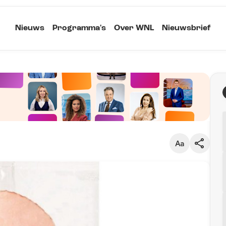
Nieuws
Programma's
Over WNL
Nieuwsbrief
Klein
Kopieer link
Standaard
Groot