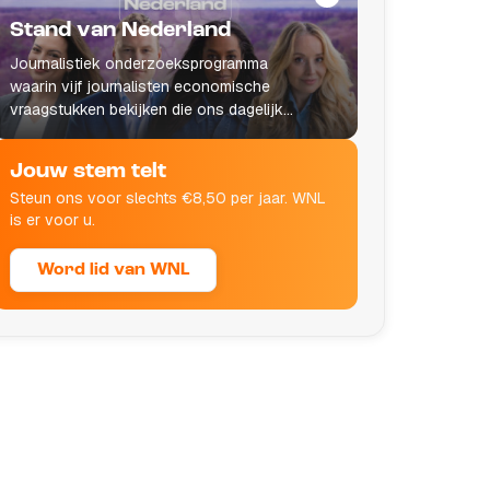
Stand van Nederland
Journalistiek onderzoeksprogramma
waarin vijf journalisten economische
vraagstukken bekijken die ons dagelijks
leven raken.
Jouw stem telt
Steun ons voor slechts €8,50 per jaar. WNL
is er voor u.
Word lid van WNL