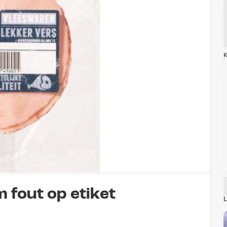
K
m fout op etiket
L