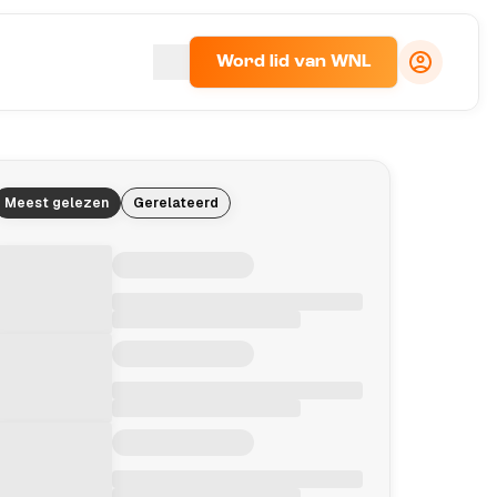
Word lid van WNL
Meest gelezen
Gerelateerd