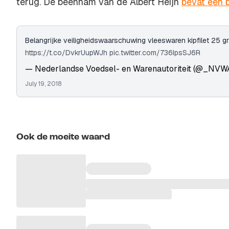
terug. De beenham van de Albert Heijn
bevat een b
Belangrijke veiligheidswaarschuwing vleeswaren kipfilet 25 
https://t.co/DvkrUupWJh
pic.twitter.com/736IpsSJ6R
— Nederlandse Voedsel- en Warenautoriteit (@_NVW
July 19, 2018
Ook de moeite waard