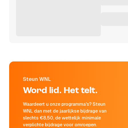
Steun WNL
Word lid. Het telt.
Waardeert u onze programma's? Steun
WNL dan met de jaarlijkse bijdrage van
slechts €8,50, de wettelijk minimale
verplichte bijdrage voor omroepen.