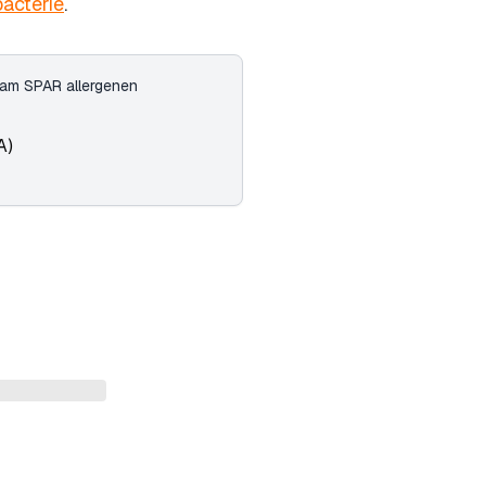
acterie
.
gram SPAR allergenen
A)