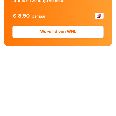
status en zendtijd verliest.
€ 8,50
per jaar
Word lid van WNL