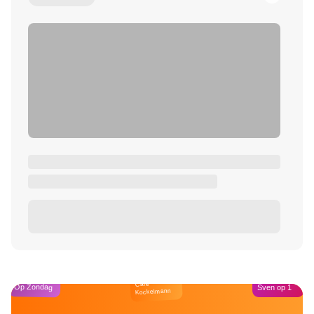
Café
Op Zondag
Sven op 1
Kockelmann