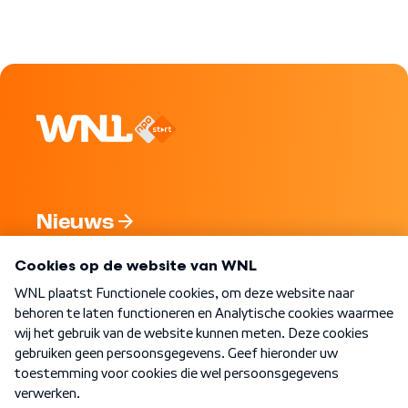
Nieuws
Programma's
Over WNL
Nieuwsbrief
Word Lid