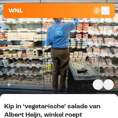
Klein
Standaard
Groot
Kip in ‘vegetarische’ salade van
Kopieer link
Albert Heijn, winkel roept