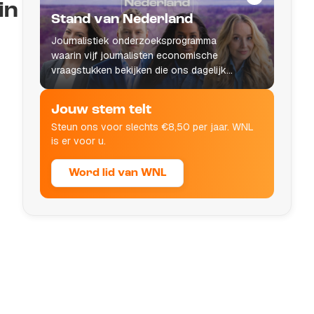
in
Stand van Nederland
Journalistiek onderzoeksprogramma
waarin vijf journalisten economische
vraagstukken bekijken die ons dagelijks
leven raken.
Jouw stem telt
Steun ons voor slechts €8,50 per jaar. WNL
is er voor u.
Word lid van WNL