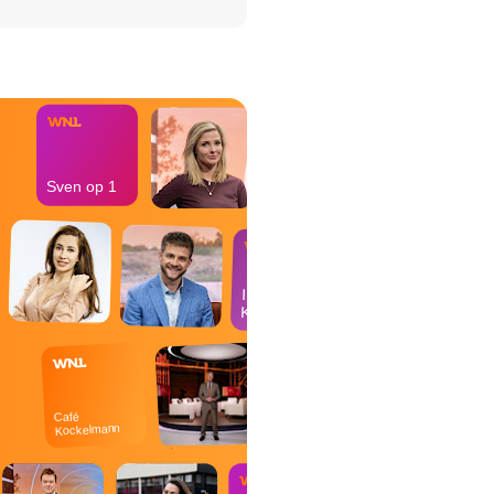
het Misdaad-
bureau
Sven op 1
In de
Kantine
Café
Kockelmann