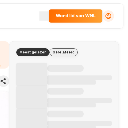
Word lid van WNL
Meest gelezen
Gerelateerd