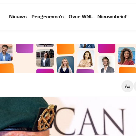
Nieuws
Programma's
Over WNL
Nieuwsbrief
Klein
Kopieer link
Standaard
Groot