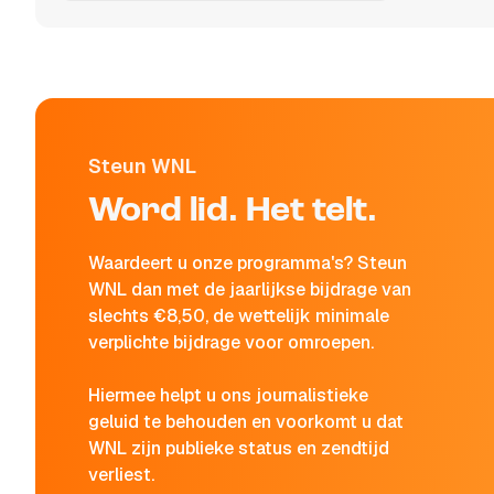
Steun WNL
Word lid. Het telt.
Waardeert u onze programma's? Steun
WNL dan met de jaarlijkse bijdrage van
slechts €8,50, de wettelijk minimale
verplichte bijdrage voor omroepen.
Hiermee helpt u ons journalistieke
geluid te behouden en voorkomt u dat
WNL zijn publieke status en zendtijd
verliest.