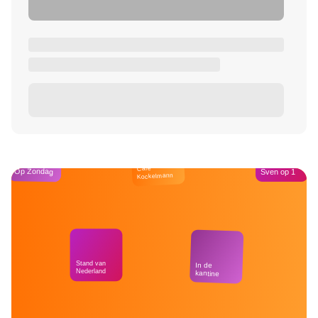
Café
Op Zondag
Sven op 1
Kockelmann
Stand van
In de
Nederland
kantine