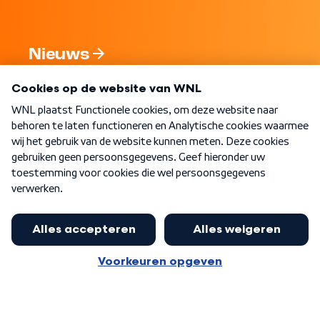
Nieuws
Programma's
Over WNL
Nieuwsbrief
Word Lid
Meer WNL voor jou