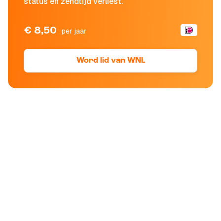
status en zendtijd verliest.
€ 8,50
per jaar
Word lid van WNL