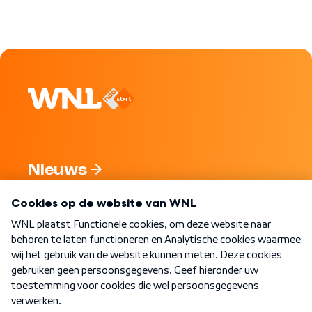
Nieuws
Programma's
Over WNL
Nieuwsbrief
Word Lid