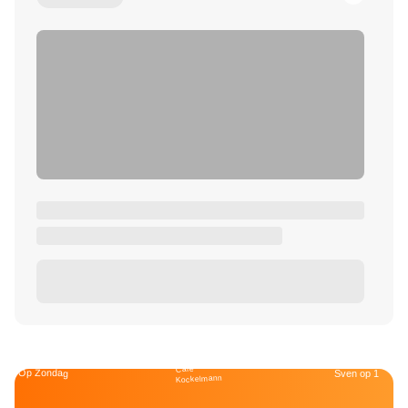
Café
Op Zondag
Sven op 1
Kockelmann