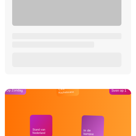
Café
Op Zondag
Sven op 1
Kockelmann
Stand van
In de
Nederland
kantine