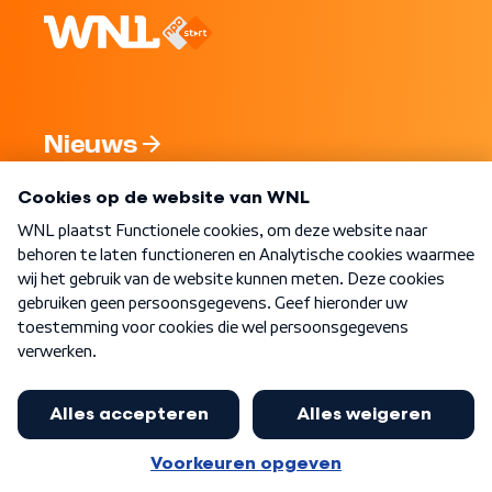
Nieuws
Programma's
Over WNL
Nieuwsbrief
Word Lid