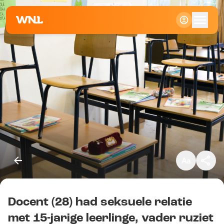
Klein
Standaard
Groot
Docent (28) had seksuele relatie
Kopieer link
met 15-jarige leerlinge, vader ruziet