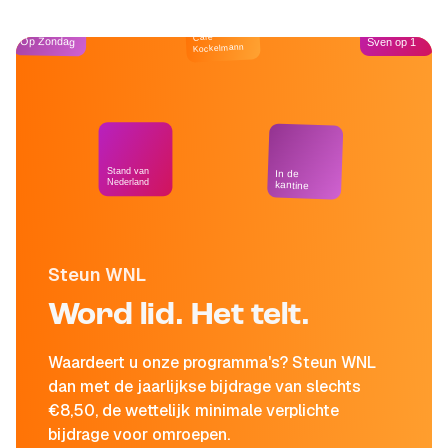
Café
Op Zondag
Sven op 1
Kockelmann
Stand van
In de
Nederland
kantine
Steun WNL
Word lid. Het telt.
Waardeert u onze programma's? Steun WNL
dan met de jaarlijkse bijdrage van slechts
€8,50, de wettelijk minimale verplichte
bijdrage voor omroepen.