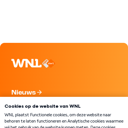
Nieuws
Programma's
Over WNL
Nieuwsbrief