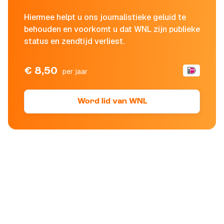
Hiermee helpt u ons journalistieke geluid te
behouden en voorkomt u dat WNL zijn publieke
status en zendtijd verliest.
€ 8,50
per jaar
Word lid van WNL