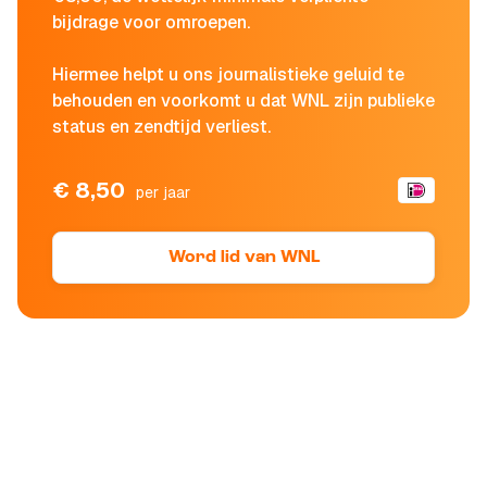
bijdrage voor omroepen.
Hiermee helpt u ons journalistieke geluid te
behouden en voorkomt u dat WNL zijn publieke
status en zendtijd verliest.
€ 8,50
per jaar
Word lid van WNL