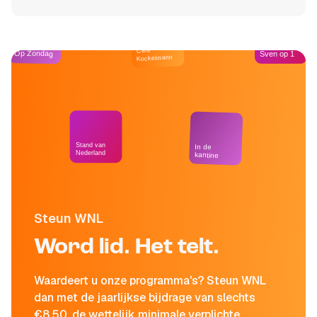
Café
Op Zondag
Sven op 1
Kockelmann
Stand van
In de
Nederland
kantine
Steun WNL
Word lid. Het telt.
Waardeert u onze programma's? Steun WNL
dan met de jaarlijkse bijdrage van slechts
€8,50, de wettelijk minimale verplichte