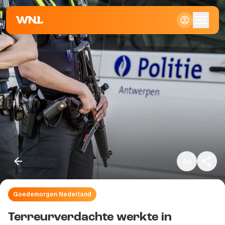
Klein
Standaard
Groot
Goedemorgen Nederland
Kopieer link
Terreurverdachte werkte in