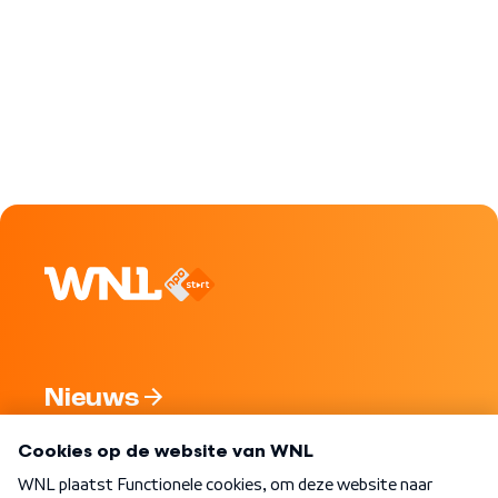
Nieuws
Programma's
Over WNL