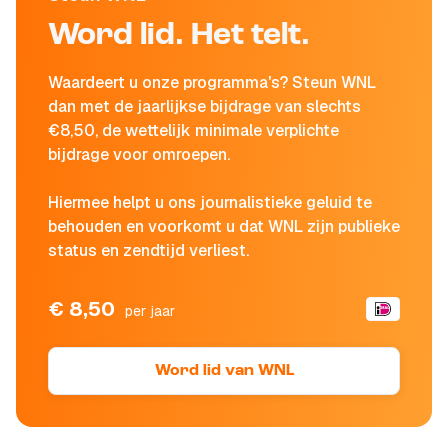
Word lid. Het telt.
Waardeert u onze programma's? Steun WNL
dan met de jaarlijkse bijdrage van slechts
€8,50, de wettelijk minimale verplichte
bijdrage voor omroepen.
Hiermee helpt u ons journalistieke geluid te
behouden en voorkomt u dat WNL zijn publieke
status en zendtijd verliest.
€ 8,50
per jaar
Word lid van WNL