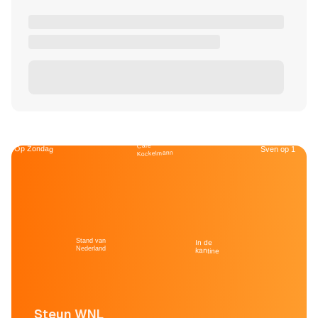
Café
Op Zondag
Sven op 1
Kockelmann
Stand van
In de
Nederland
kantine
Steun WNL