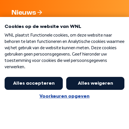
Nieuws
Programma's
Over WNL
Nieuwsbrief
Word Lid
Meer WNL voor jou
Eerste Kamer akkoord met begroting
van minister Sjoerdsma
Algemene voorwaarden
Cookie-instellingen