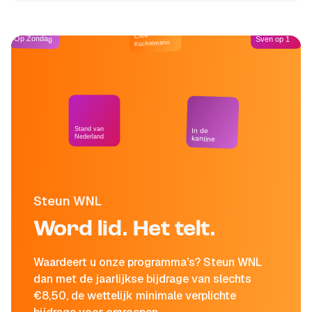
Café
Op Zondag
Sven op 1
Kockelmann
Stand van
In de
Nederland
kantine
Steun WNL
Word lid. Het telt.
Waardeert u onze programma's? Steun WNL
dan met de jaarlijkse bijdrage van slechts
€8,50, de wettelijk minimale verplichte