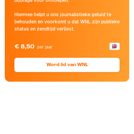
bijdrage voor omroepen.
Hiermee helpt u ons journalistieke geluid te
behouden en voorkomt u dat WNL zijn publieke
status en zendtijd verliest.
€ 8,50
per jaar
Word lid van WNL