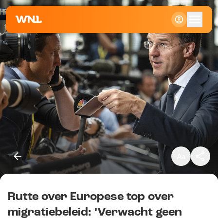
Klein
Standaard
Groot
Rutte over Europese top over
Kopieer link
migratiebeleid: ‘Verwacht geen