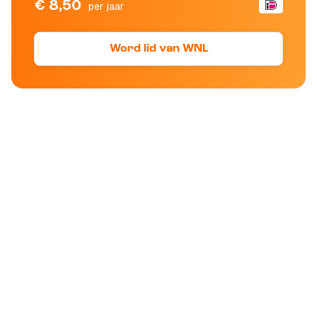
€ 8,50
per jaar
Word lid van WNL