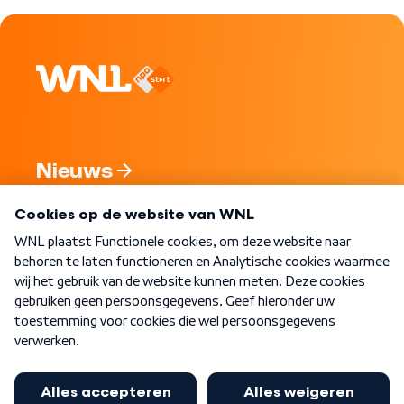
Nieuws
Programma's
Over WNL
Nieuwsbrief
Word Lid