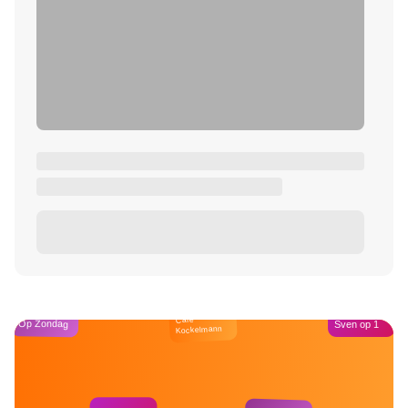
Café
Op Zondag
Sven op 1
Kockelmann