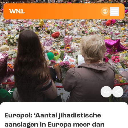
Klein
Standaard
Groot
Europol: ‘Aantal jihadistische
Kopieer link
aanslagen in Europa meer dan