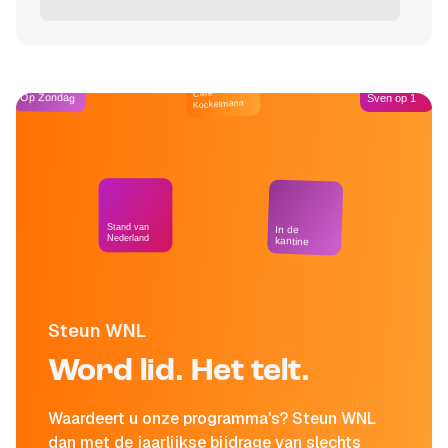
Café
Op Zondag
Sven op 1
Kockelmann
Stand van
In de
Nederland
kantine
Steun WNL
Word lid. Het telt.
Waardeert u onze programma's? Steun WNL
dan met de jaarlijkse bijdrage van slechts