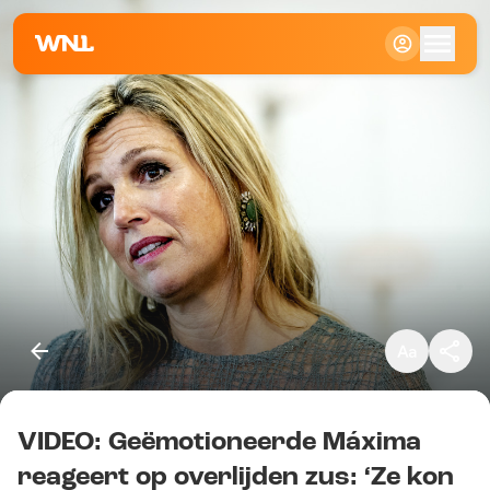
Klein
Standaard
Groot
VIDEO: Geëmotioneerde Máxima
Kopieer link
reageert op overlijden zus: ‘Ze kon