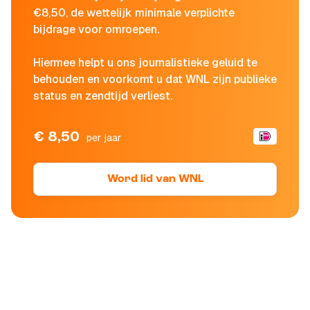
€8,50, de wettelijk minimale verplichte
bijdrage voor omroepen.
Hiermee helpt u ons journalistieke geluid te
behouden en voorkomt u dat WNL zijn publieke
status en zendtijd verliest.
€ 8,50
per jaar
Word lid van WNL