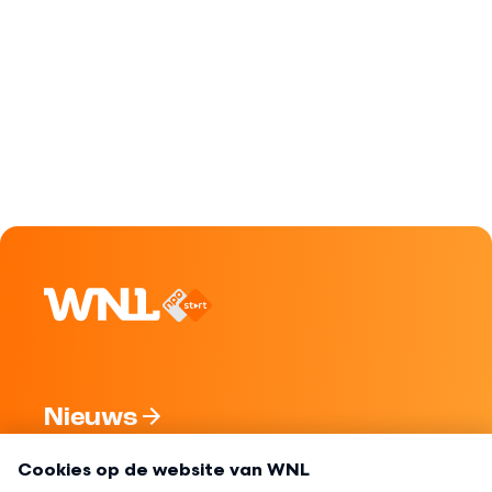
Nieuws
Programma's
Over WNL