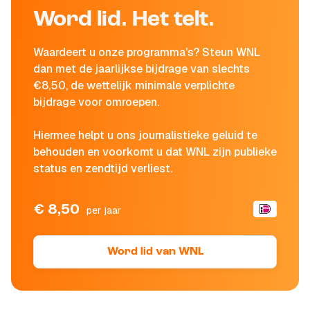
Word lid. Het telt.
Waardeert u onze programma's? Steun WNL
dan met de jaarlijkse bijdrage van slechts
€8,50, de wettelijk minimale verplichte
bijdrage voor omroepen.
Hiermee helpt u ons journalistieke geluid te
behouden en voorkomt u dat WNL zijn publieke
status en zendtijd verliest.
€ 8,50
per jaar
Word lid van WNL