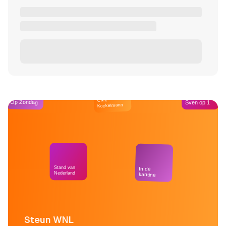
Café
Op Zondag
Sven op 1
Kockelmann
Stand van
In de
Nederland
kantine
Steun WNL