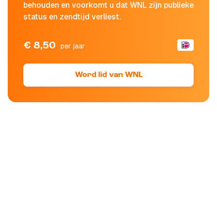
behouden en voorkomt u dat WNL zijn publieke
status en zendtijd verliest.
€ 8,50
per jaar
Word lid van WNL