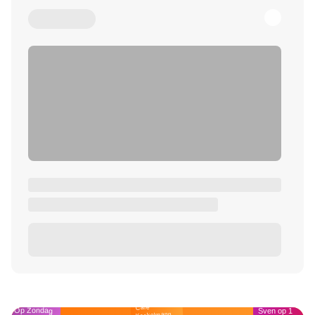
Café
Op Zondag
Sven op 1
Kockelmann