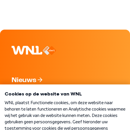
Nieuws
Programma's
Over WNL
Nieuwsbrief
Word Lid