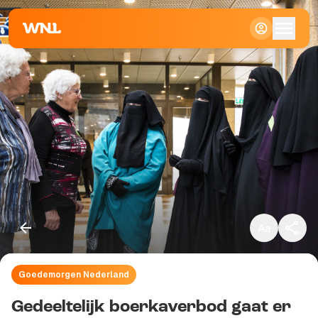
Klein
Standaard
Groot
Goedemorgen Nederland
Kopieer link
Gedeeltelijk boerkaverbod gaat er