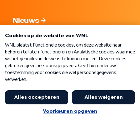
Nieuws
Programma's
Over WNL
Nieuwsbrief
Word Lid
Meer WNL voor jou
Eerste Kamer akkoord met begroting