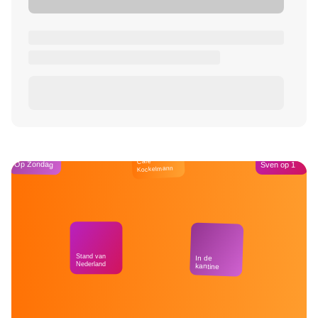
Café
Op Zondag
Sven op 1
Kockelmann
Stand van
In de
Nederland
kantine