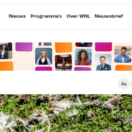
Nieuws
Programma's
Over WNL
Nieuwsbrief
Klein
Kopieer link
Standaard
Groot