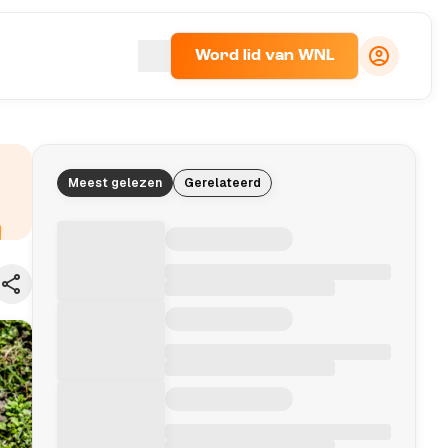
Word lid van WNL
Meest gelezen
Gerelateerd