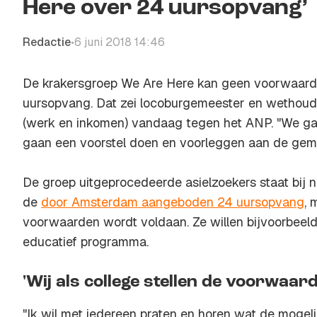
Here over 24 uursopvang’
Redactie
6 juni 2018 14:46
•
De krakersgroep We Are Here kan geen voorwaarde
uursopvang. Dat zei locoburgemeester en wethoud
(werk en inkomen) vandaag tegen het ANP. "We ga
gaan een voorstel doen en voorleggen aan de gem
De groep uitgeprocedeerde asielzoekers staat bij 
de
door Amsterdam aangeboden 24 uursopvang
, 
voorwaarden wordt voldaan. Ze willen bijvoorbeeld
educatief programma.
'Wij als college stellen de voorwaar
"Ik wil met iedereen praten en horen wat de mogelij