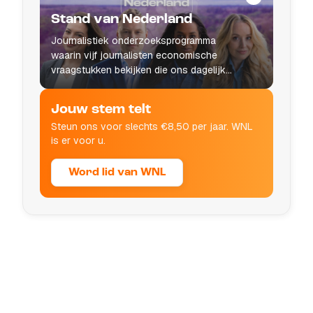
Stand van Nederland
Journalistiek onderzoeksprogramma
waarin vijf journalisten economische
vraagstukken bekijken die ons dagelijks
leven raken.
Jouw stem telt
Steun ons voor slechts €8,50 per jaar. WNL
is er voor u.
Word lid van WNL