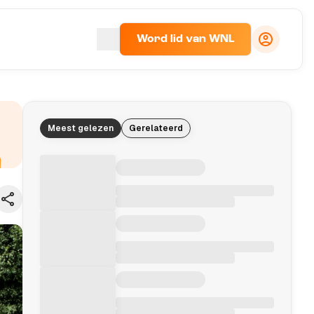
Word lid van WNL
Meest gelezen
Gerelateerd