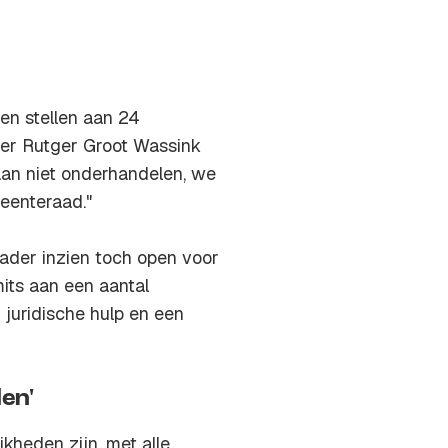
n stellen aan 24
er Rutger Groot Wassink
an niet onderhandelen, we
eenteraad."
nader inzien toch open voor
mits aan een aantal
 juridische hulp en een
den'
kheden zijn, met alle