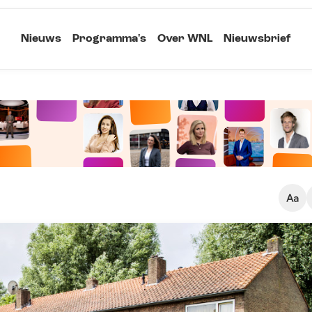
Nieuws
Programma's
Over WNL
Nieuwsbrief
Klein
Kopieer link
Standaard
Groot