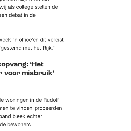
ij als college stellen de
en debat in de
k 'in office'en dit vereist
gestemd met het Rijk."
sopvang: ‘Het
r voor misbruik’
de woningen in de Rudolf
men te vinden, probeerden
 pand bleek echter
 de bewoners.