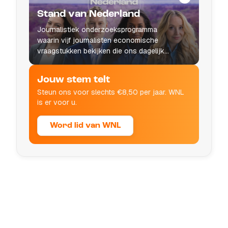
Stand van Nederland
Journalistiek onderzoeksprogramma
waarin vijf journalisten economische
vraagstukken bekijken die ons dagelijks
leven raken.
Jouw stem telt
Steun ons voor slechts €8,50 per jaar. WNL
is er voor u.
Word lid van WNL