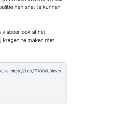
litie hen snel te kunnen
n visboer ook al het
Zij kregen te maken met
#Lille
.
https://t.co/7R08kL3mym