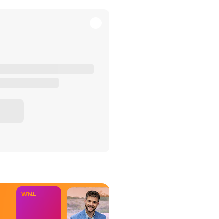
het Misdaad-
bureau