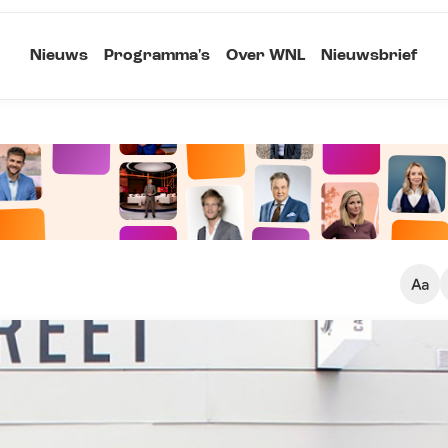
Nieuws
Programma's
Over WNL
Nieuwsbrief
Klein
Kopieer link
Standaard
Groot