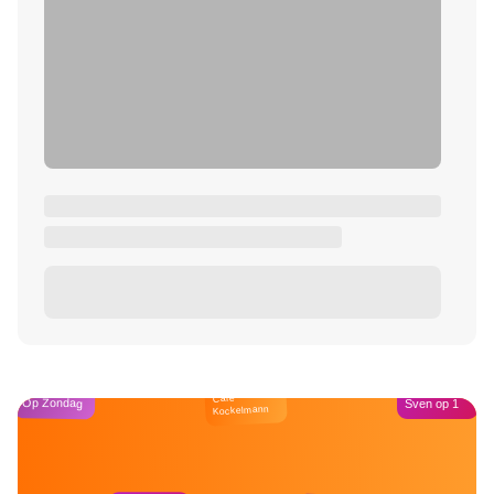
Café
Op Zondag
Sven op 1
Kockelmann