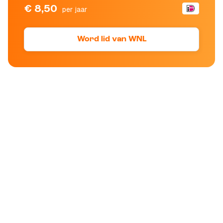
€ 8,50
per jaar
Word lid van WNL