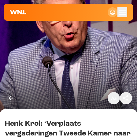
Klein
Standaard
Groot
Henk Krol: ‘Verplaats
Kopieer link
vergaderingen Tweede Kamer naar