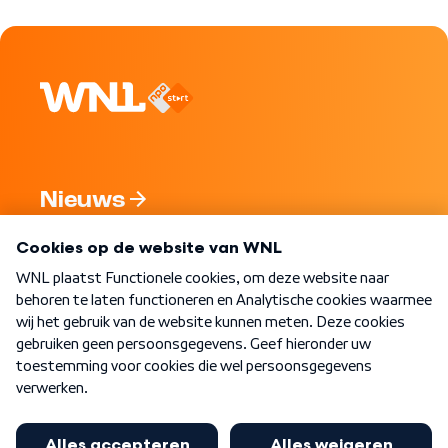
Nieuws
Programma's
Over WNL
Nieuwsbrief
Word Lid