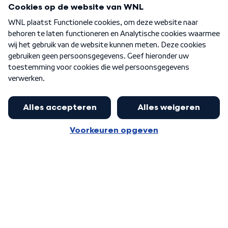
Over WNL
Nieuwsbrief
Word Lid
Meer WNL voor jou
Nieuwe ‘onderkoning’ Buma wil tot
zijn 70ste aanblijven
Algemene voorwaarden
Cookie-instellingen
Privacy statement