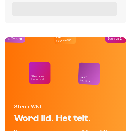
Café
Op Zondag
Sven op 1
Kockelmann
Stand van
In de
Nederland
kantine
Steun WNL
Word lid. Het telt.