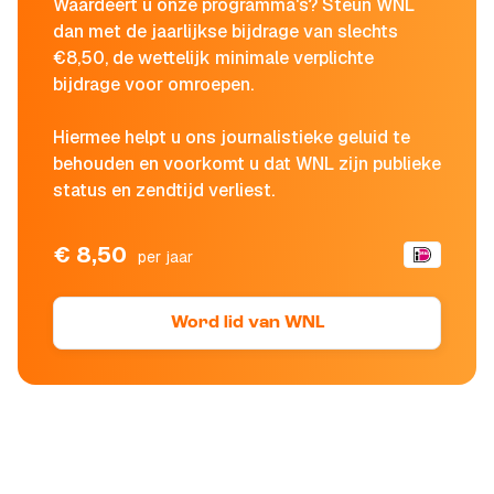
Waardeert u onze programma's? Steun WNL
dan met de jaarlijkse bijdrage van slechts
€8,50, de wettelijk minimale verplichte
bijdrage voor omroepen.
Hiermee helpt u ons journalistieke geluid te
behouden en voorkomt u dat WNL zijn publieke
status en zendtijd verliest.
€ 8,50
per jaar
Word lid van WNL