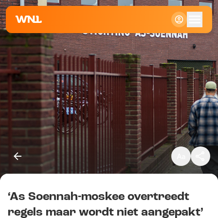
Klein
Standaard
Groot
‘As Soennah-moskee overtreedt
Kopieer link
regels maar wordt niet aangepakt’