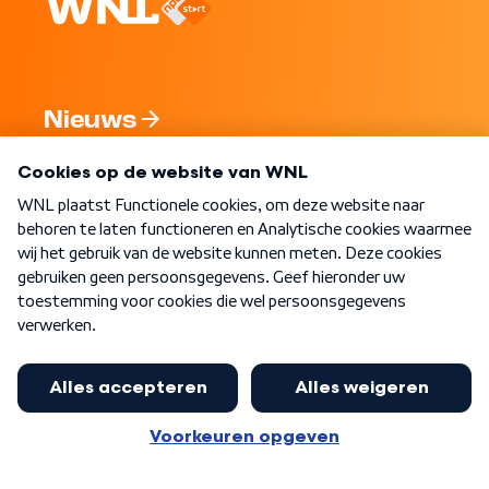
Nieuws
Programma's
Over WNL
Nieuwsbrief
Word Lid