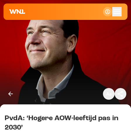
Klein
Standaard
Groot
PvdA: ‘Hogere AOW-leeftijd pas in
Kopieer link
2030’