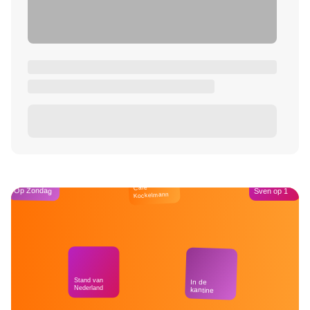
Café
Op Zondag
Sven op 1
Kockelmann
Stand van
In de
Nederland
kantine